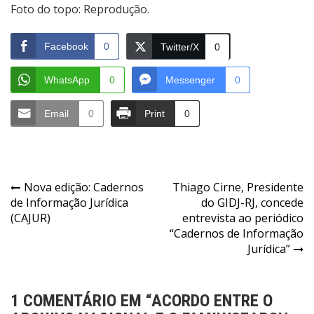
Foto do topo: Reprodução.
Facebook
0
Twitter/X
0
WhatsApp
0
Messenger
0
Email
0
Print
0
Navegação
Nova edição: Cadernos
Thiago Cirne, Presidente
de Informação Jurídica
do GIDJ-RJ, concede
de
(CAJUR)
entrevista ao periódico
Post
“Cadernos de Informação
Jurídica”
1 COMENTÁRIO EM “
ACORDO ENTRE O