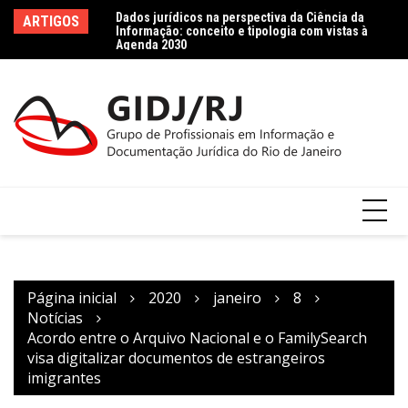
Ir
es Raras e Preciosas
Dados jurídicos na perspectiva da Ciência da
Le
ARTIGOS
para
erações preliminares
Informação: conceito e tipologia com vistas à
le
Agenda 2030
Co
o
conteúdo
Página inicial
2020
janeiro
8
Notícias
Acordo entre o Arquivo Nacional e o FamilySearch
visa digitalizar documentos de estrangeiros
imigrantes