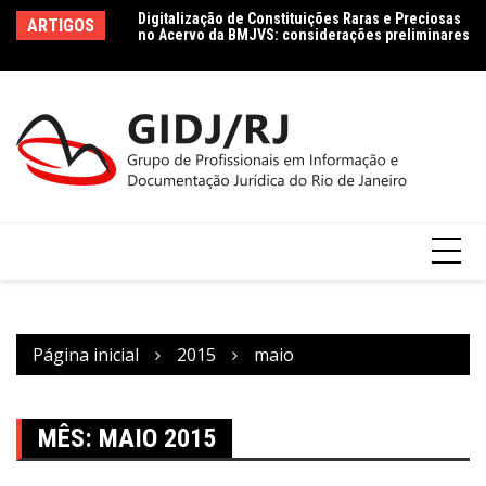
Ir
Digitalização de Constituições Raras e Preciosas
Le
ARTIGOS
no Acervo da BMJVS: considerações preliminares
para
le
Co
o
Dados jurídicos na perspectiva da Ciência da
Informação: conceito e tipologia com vistas à
conteúdo
Agenda 2030
Página inicial
2015
maio
MÊS:
MAIO 2015