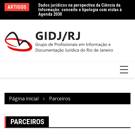
Ir
es Raras e Preciosas
Dados jurídicos na perspectiva da Ciência da
Le
ARTIGOS
para
erações preliminares
Informação: conceito e tipologia com vistas à
le
Agenda 2030
Co
o
conteúdo
Página inicial
Parceiros
PARCEIROS