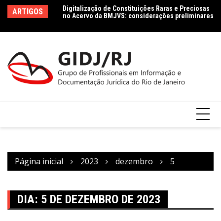
Ir
 pessoais: o acesso
Digitalização de Constituições Raras e Preciosas
Da
ARTIGOS
para
Proteção de Dados
no Acervo da BMJVS: considerações preliminares
In
 à Informação
Ag
o
conteúdo
Página inicial
2023
dezembro
5
DIA:
5 DE DEZEMBRO DE 2023