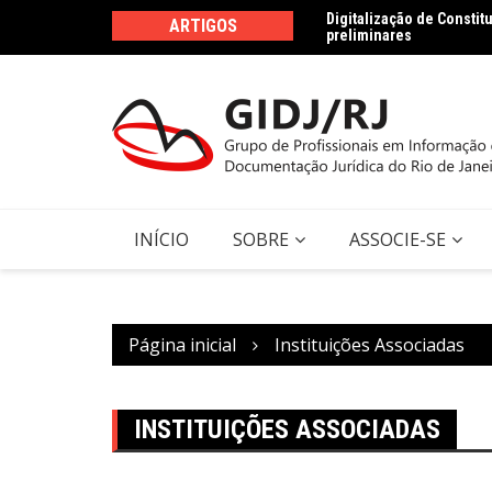
Ir
acesso sob a ótica da Lei Geral de Proteção de
Digitalização de Consti
ARTIGOS
para
ormação
preliminares
o
conteúdo
INÍCIO
SOBRE
ASSOCIE-SE
Página inicial
Instituições Associadas
INSTITUIÇÕES ASSOCIADAS