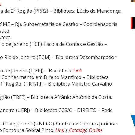
k
a da 2ª Região (PRR2) – Biblioteca Lúcio de Mendonça.
(SME – RJ). Subsecretaria de Gestão – Coordenadoria
stico
oteca
o de Janeiro (TCE). Escola de Contas e Gestão –
do Rio de Janeiro (TCM) – Biblioteca Desembargador
o de Janeiro (TJERJ) – Biblioteca.
Li
nk
e Conhecimento em Direito Marítimo – Biblioteca
1ª Região (TRT/RJ) – Biblioteca Ministro Carvalho
gião (TRF2) – Biblioteca Afrânio Antônio da Costa.
Janeiro (UERJ) – Biblioteca CCS/C – DIREITO – Rede
Rio de Janeiro (UNIRIO). Centro de Ciências Jurídicas
ito Fontoura Sobral Pinto.
Link
e
Catalógo Online