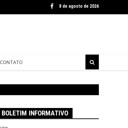
urídicos na perspectiva da Ciência da Informação: conceito e tipologia co
8 de agosto de 2026
 2030
CONTATO
BOLETIM INFORMATIVO
ome