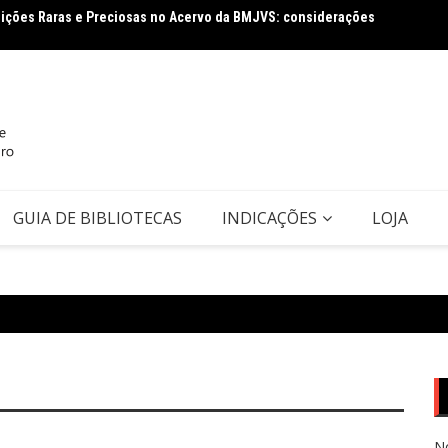
tuições Raras e Preciosas no Acervo da BMJVS: considerações
Dados j
Agenda
GUIA DE BIBLIOTECAS
INDICAÇÕES
LOJA
N