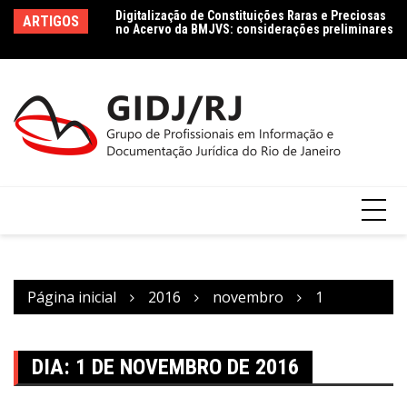
Ir
 pessoais: o acesso
Digitalização de Constituições Raras e Preciosas
Da
ARTIGOS
para
Proteção de Dados
no Acervo da BMJVS: considerações preliminares
In
 à Informação
Ag
o
conteúdo
Página inicial
2016
novembro
1
DIA:
1 DE NOVEMBRO DE 2016