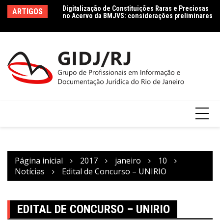
Digitalização de Constituições Raras e Preciosas
Ir
Le
no Acervo da BMJVS: considerações preliminares
ARTIGOS
para
le
Dados jurídicos na perspectiva da Ciência da
Co
o
Informação: conceito e tipologia com vistas à
conteúdo
Agenda 2030
Página inicial
2017
janeiro
10
Notícias
Edital de Concurso – UNIRIO
EDITAL DE CONCURSO – UNIRIO