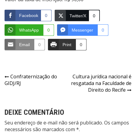
Facebook
0
Twitter/X
0
WhatsApp
0
Messenger
0
Email
0
Print
0
Navegação
Confraternização do
Cultura jurídica nacional é
GIDJ/RJ
resgatada na Faculdade de
de
Direito do Recife
Post
DEIXE COMENTÁRIO
Seu endereço de e-mail não será publicado. Os campos
necessários são marcados com *.