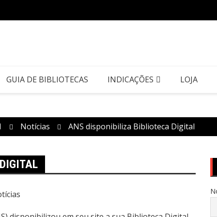
GUIA DE BIBLIOTECAS
INDICAÇÕES
LOJA
1
Notícias
ANS disponibiliza Biblioteca Digital
DIGITAL
N
tícias
 disponibilizou em seu site a sua Biblioteca Digital.