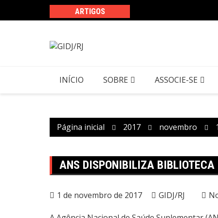
Ir
ARTIGOS
para
o
conteúdo
INÍCIO
SOBRE
ASSOCIE-SE
Página inicial
2017
novembro
ANS DISPONIBILIZA BIBLIOTECA 
1 de novembro de 2017
GIDJ/RJ
No
A Agência Nacional de Saúde Suplementar (ANS)