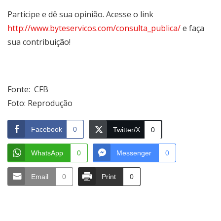
Participe e dê sua opinião. Acesse o link
http://www.byteservicos.com/consulta_publica/
e faça
sua contribuição!
Fonte:
CFB
Foto: Reprodução
Facebook
0
Twitter/X
0
WhatsApp
0
Messenger
0
Email
0
Print
0