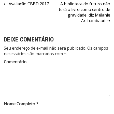
Navegação
Avaliação CBBD 2017
A biblioteca do futuro não
terá o livro como centro de
de
gravidade, diz Mélanie
Post
Archambaud
DEIXE COMENTÁRIO
Seu endereço de e-mail não será publicado. Os campos
necessários são marcados com *.
Comentário
Nome Completo *