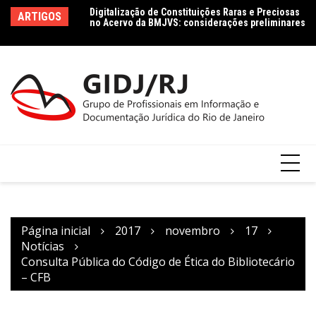
Ir
Digitalização de Constituições Raras e Preciosas
Le
ARTIGOS
no Acervo da BMJVS: considerações preliminares
para
le
Co
o
Dados jurídicos na perspectiva da Ciência da
Informação: conceito e tipologia com vistas à
conteúdo
Agenda 2030
Página inicial
2017
novembro
17
Notícias
Consulta Pública do Código de Ética do Bibliotecário
– CFB