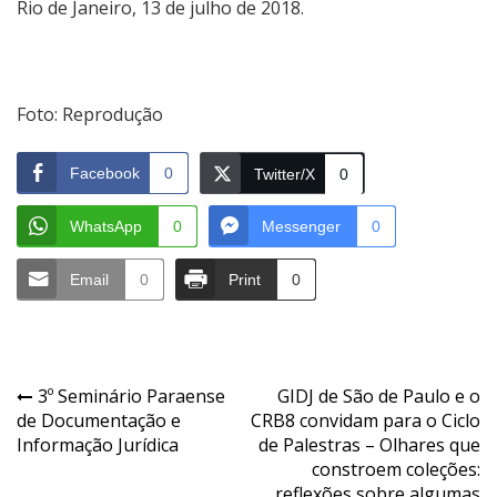
Rio de Janeiro, 13 de julho de 2018.
Foto: Reprodução
Facebook
0
Twitter/X
0
WhatsApp
0
Messenger
0
Email
0
Print
0
Navegação
3º Seminário Paraense
GIDJ de São de Paulo e o
de Documentação e
CRB8 convidam para o Ciclo
de
Informação Jurídica
de Palestras – Olhares que
Post
constroem coleções:
reflexões sobre algumas