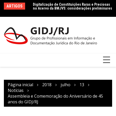
Ir
no Acervo da BMJVS: considerações preliminares
Le
ARTIGOS
para
le
Dados jurídicos na perspectiva da Ciência da
Co
o
Informação: conceito e tipologia com vistas à
Agenda 2030
conteúdo
Página inicial
2018
julho
13
Notícias
Assembleia e Comemoração do Aniversário de 45
anos do GIDJ/RJ