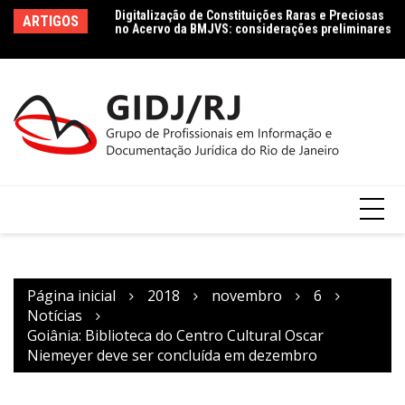
Ir
no Acervo da BMJVS: considerações preliminares
Le
ARTIGOS
para
Dados jurídicos na perspectiva da Ciência da
le
Informação: conceito e tipologia com vistas à
Co
o
Agenda 2030
conteúdo
Página inicial
2018
novembro
6
Notícias
Goiânia: Biblioteca do Centro Cultural Oscar
Niemeyer deve ser concluída em dezembro