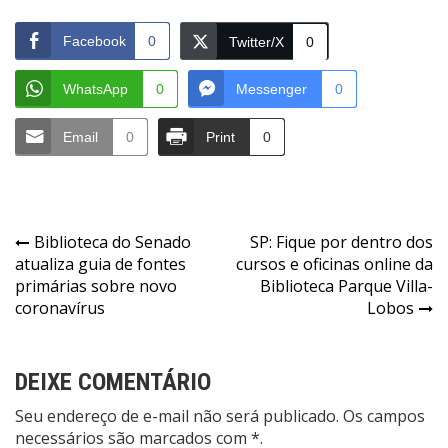
Facebook
0
Twitter/X
0
WhatsApp
0
Messenger
0
Email
0
Print
0
Navegação
Biblioteca do Senado
SP: Fique por dentro dos
atualiza guia de fontes
cursos e oficinas online da
de
primárias sobre novo
Biblioteca Parque Villa-
Post
coronavírus
Lobos
DEIXE COMENTÁRIO
Seu endereço de e-mail não será publicado. Os campos
necessários são marcados com *.