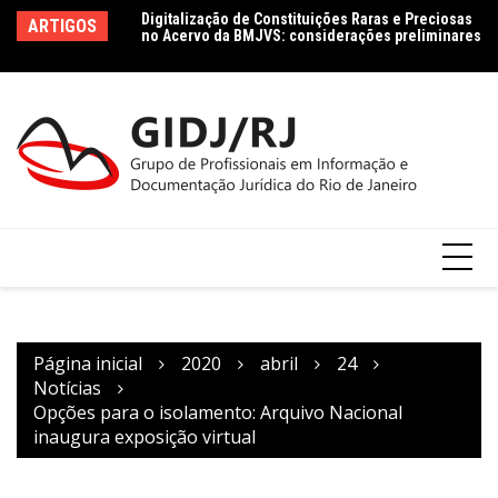
Ir
no Acervo da BMJVS: considerações preliminares
Le
ARTIGOS
Dados jurídicos na perspectiva da Ciência da
para
le
Informação: conceito e tipologia com vistas à
Co
o
Agenda 2030
conteúdo
Página inicial
2020
abril
24
Notícias
Opções para o isolamento: Arquivo Nacional
inaugura exposição virtual