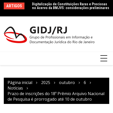
no Acervo da BMJVS: considerações preliminares
Ir
Le
ARTIGOS
Dados jurídicos na perspectiva da Ciência da
para
le
Informação: conceito e tipologia com vistas à
Co
o
Agenda 2030
conteúdo
Página inicial
2025
outubro
6
Notícias
Prazo de inscrições do 18º Prêmio Arquivo Nacional
de Pesquisa é prorrogado até 10 de outubro