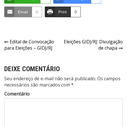
Email
0
Print
0
Navegação
Edital de Convocação
Eleições GIDJ/RJ: Divulgação
para Eleições – GIDJ/RJ
de chapa
de
Post
DEIXE COMENTÁRIO
Seu endereço de e-mail não será publicado. Os campos
necessários são marcados com *.
Comentário