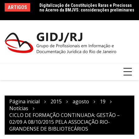
Ir
no Acervo da BMJVS: considerações preliminares
Le
ARTIGOS
para
le
Dados jurídicos na perspectiva da Ciência da
Co
Informação: conceito e tipologia com vistas à
o
Agenda 2030
conteúdo
Página inicial
2015
agosto
19
Notícias
CICLO DE FORMAÇÃO CONTINUADA: GESTÃO –
02/09 A 08/10/2015 PELA ASSOCIAÇÃO RIO-
GRANDENSE DE BIBLIOTECÁRIOS