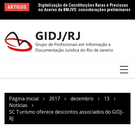
Ir
no Acervo da BMJVS: considerações preliminares
Le
ARTIGOS
para
le
Dados jurídicos na perspectiva da Ciência da
Co
Informação: conceito e tipologia com vistas à
o
Agenda 2030
conteúdo
Página inicial
2017
dezembro
13
Notícias
SC Turismo oferece descontos associados do GIDJ-
RJ