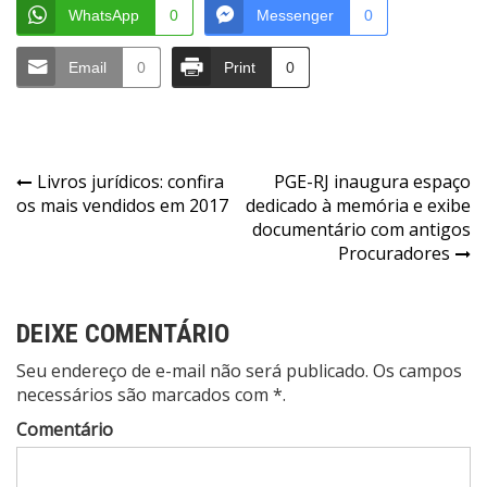
WhatsApp
0
Messenger
0
Email
0
Print
0
Navegação
Livros jurídicos: confira
PGE-RJ inaugura espaço
os mais vendidos em 2017
dedicado à memória e exibe
de
documentário com antigos
Post
Procuradores
DEIXE COMENTÁRIO
Seu endereço de e-mail não será publicado. Os campos
necessários são marcados com *.
Comentário