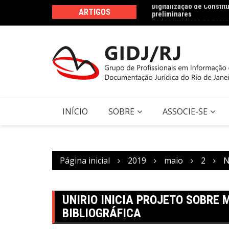
preliminares
Ir
Dados jurídicos na persp
ARTIGOS
para
Agenda 2030
o
conteúdo
INÍCIO
SOBRE
ASSOCIE-SE
Página inicial
2019
maio
2
N
UNIRIO INICIA PROJETO SOBRE
BIBLIOGRÁFICA