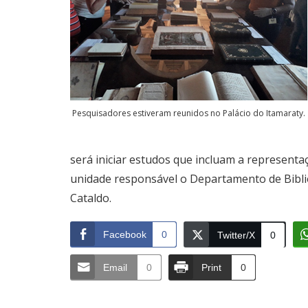
Pesquisadores estiveram reunidos no Palácio do Itamaraty.
será iniciar estudos que incluam a representa
unidade responsável o Departamento de Bibl
Cataldo.
Facebook
0
Twitter/X
0
Email
0
Print
0