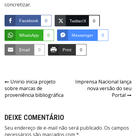
concretizar.
Facebook
0
Twitter/X
0
WhatsApp
0
Messenger
0
Email
0
Print
0
Navegação
Unirio inicia projeto
Imprensa Nacional lança
sobre marcas de
nova versão do seu
de
proveniência bibliográfica
Portal
Post
DEIXE COMENTÁRIO
Seu endereço de e-mail não será publicado. Os campos
necessários são marcados com *.