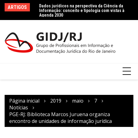
Ir
es Raras e Preciosas
Dados jurídicos na perspectiva da Ciência da
Le
ARTIGOS
para
erações preliminares
Informação: conceito e tipologia com vistas à
le
Agenda 2030
Co
o
conteúdo
Página inicial
2019
maio
7
Notícias
PGE-RJ: Biblioteca Marcos Juruena organiza
encontro de unidades de informação jurídica