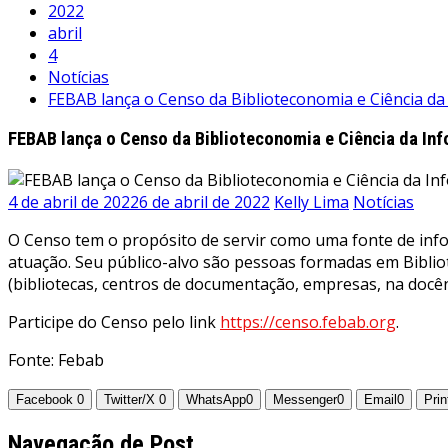
2022
abril
4
Notícias
FEBAB lança o Censo da Biblioteconomia e Ciência da 
FEBAB lança o Censo da Biblioteconomia e Ciência da Inf
4 de abril de 2022
6 de abril de 2022
Kelly Lima
Notícias
O Censo tem o propósito de servir como uma fonte de infor
atuação. Seu público-alvo são pessoas formadas em Bibli
(bibliotecas, centros de documentação, empresas, na docên
Participe do Censo pelo link
https://censo.febab.org
.
Fonte: Febab
Facebook
0
Twitter/X
0
WhatsApp
0
Messenger
0
Email
0
Prin
Navegação de Post