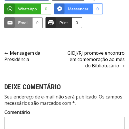
WhatsApp
0
Messenger
0
Email
0
Print
0
Navegação
Mensagem da
GIDJ/RJ promove encontro
Presidência
em comemoração ao mês
de
do Bibliotecário
Post
DEIXE COMENTÁRIO
Seu endereço de e-mail não será publicado. Os campos
necessários são marcados com *.
Comentário