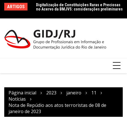
Ir
no Acervo da BMJVS: considerações preliminares
Le
ARTIGOS
para
Dados jurídicos na perspectiva da Ciência da
le
Informação: conceito e tipologia com vistas à
Co
o
Agenda 2030
conteúdo
Página inicial
2023
janeiro
11
Notícias
Nota de Repúdio aos atos terroristas de 08 de
janeiro de 2023