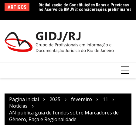
no Acervo da BMJVS: considerações preliminares
Ir
Le
ARTIGOS
Dados jurídicos na perspectiva da Ciência da
para
le
Informação: conceito e tipologia com vistas à
Co
o
Agenda 2030
conteúdo
Página inicial
2025
fevereiro
11
Notícias
AN publica guia de fundos sobre Marcadores de
Gênero, Raça e Regionalidade