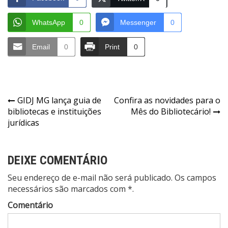
WhatsApp
0
Messenger
0
Email
0
Print
0
Navegação
GIDJ MG lança guia de
Confira as novidades para o
bibliotecas e instituições
Mês do Bibliotecário!
de
jurídicas
Post
DEIXE COMENTÁRIO
Seu endereço de e-mail não será publicado. Os campos
necessários são marcados com *.
Comentário