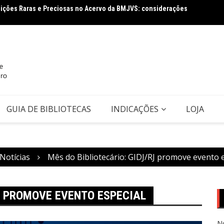
tuições Raras e Preciosas no Acervo da BMJVS: considerações
Leis Es
Covid-
ectiva da Ciência da Informação: conceito e tipologia com vistas à
GUIA DE BIBLIOTECAS
INDICAÇÕES
LOJA
Notícias
Mês do Bibliotecário: GIDJ/RJ promove evento 
RJ PROMOVE EVENTO ESPECIAL
N