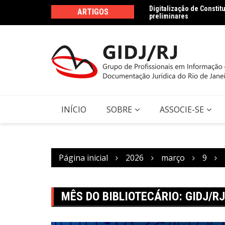
Ir
Digitalização de Consti
ARTIGOS
preliminares
para
Dados jurídicos na persp
o
Agenda 2030
conteúdo
INÍCIO
SOBRE
ASSOCIE-SE
Página inicial
2026
março
9
MÊS DO BIBLIOTECÁRIO: GIDJ/