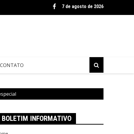
taduais: um olhar sobre a produção legislativa do Estado do Rio de Janei
7 de agosto de 2026
19 em 2020
CONTATO
especial
BOLETIM INFORMATIVO
ome