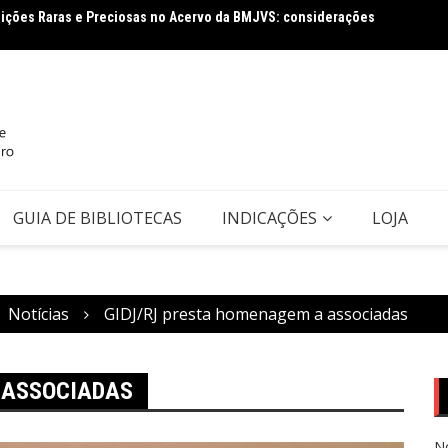
Leis Es
ectiva da Ciência da Informação: conceito e tipologia com vistas à
Covid-
GUIA DE BIBLIOTECAS
INDICAÇÕES
LOJA
Notícias
GIDJ/RJ presta homenagem a associadas
 ASSOCIADAS
N