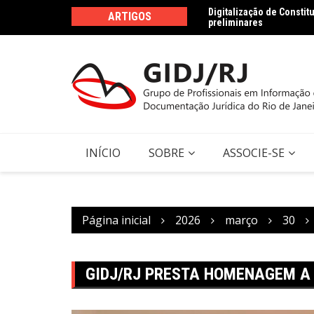
Ir
preliminares
ARTIGOS
Dados jurídicos na persp
para
Agenda 2030
o
conteúdo
INÍCIO
SOBRE
ASSOCIE-SE
Página inicial
2026
março
30
GIDJ/RJ PRESTA HOMENAGEM A