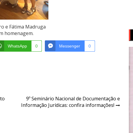
iro e Fátima Madruga
em homenagem.
WhatsApp
0
Messenger
0
nto
9º Seminário Nacional de Documentação e
Informação Jurídicas: confira informações!