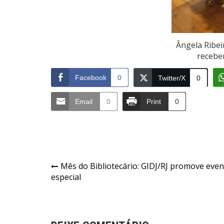
Ângela Ribe
receb
Facebook
0
Twitter/X
0
Email
0
Print
0
Navegação
Mês do Bibliotecário: GIDJ/RJ promove eve
especial
de
Post