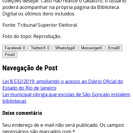
coleções desejar. Caso não realize o cadastro, o usuário
poderá acompanhar na própria página da Biblioteca
Digital os últimos itens incluídos.
Fonte: Tribunal Superior Eleitoral.
Foto do topo: Reprodução.
Facebook
0
Twitter/X
0
WhatsApp
0
Messenger
0
Email
0
Print
0
Navegação de Post
Lei 8.532/2019: ampliando o acesso ao Diário Oficial do
Estado do Rio de Janeiro
Lei municipal obriga que escolas de São Gonçalo instalem
bibliotecas
Deixe comentário
Seu endereço de e-mail não será publicado. Os campos
necessários são marcados com *.